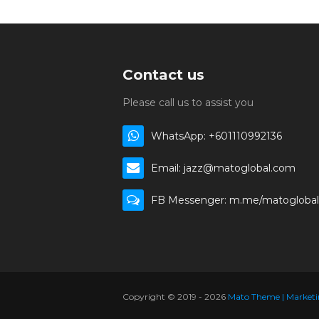
Contact us
Please call us to assist you
WhatsApp: +601110992136
Email: jazz@matoglobal.com
FB Messenger: m.me/matoglobal
Copyright © 2019 -
2026
Mato Theme | Marketin