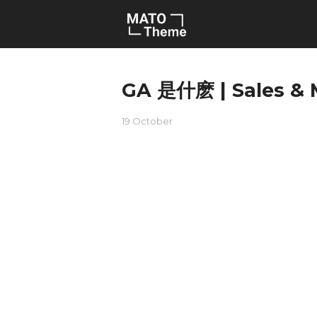
GA 是什麽 | Sales
19 October