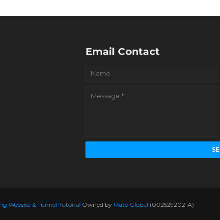
Email Contact
g Website & Funnel Tutorial
Owned by
Mato Global
(002529202-A)