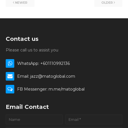
NEWER
OLDER
Contact us
Please call us to assist you
WhatsApp: +601110992136
Email: jazz@matoglobal.com
FB Messenger: m.me/matoglobal
Email Contact